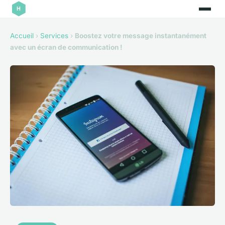
Accueil
›
Services
›
Boostez votre message instantanément
avec un écran de communication !