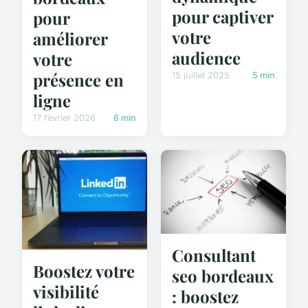
pour captiver
pour
votre
améliorer
audience
votre
présence en
15 juillet 2025
5 min
ligne
17 février 2026
6 min
Consultant
Boostez votre
seo bordeaux
visibilité
: boostez