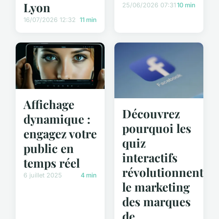
Lyon
25/06/2026 07:31
10 min
16/07/2026 12:32
11 min
Affichage
Découvrez
dynamique :
pourquoi les
engagez votre
quiz
public en
interactifs
temps réel
révolutionnent
6 juillet 2025
4 min
le marketing
des marques
de