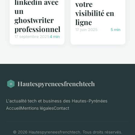
linkedin avec
votre
un
visibilité en
ghostwriter
ligne
professionnel
17 juin 2025
5 min
17 septembre 2025
4 min
Hautespyreneesfrenchtech
L'actualité tech et business des Hautes-Pyrénées
Accueil
Mentions légales
Contact
© 2026 Hautespyreneesfrenchtech. Tous droits réservés.